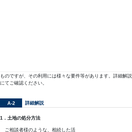
た。
遠方で管理ができず、活用もできません。固定資産税がかか
り経済的にも負担なので、処分したいと考えていますが、売れ
るような土地ではありません。相続土地国庫帰属制度というも
のができたと聞きましたが、利用は可能でしょうか。
ワンポイントアドバイス
A-1
ご相談者様のような、相続した活用見込みのない土地の処分
方法の1つとして、相続土地国庫帰属制度の活用は検討したい
ものですが、その利用には様々な要件等があります。詳細解説
にてご確認ください。
詳細解説
A-2
1．土地の処分方法
ご相談者様のような、相続した活